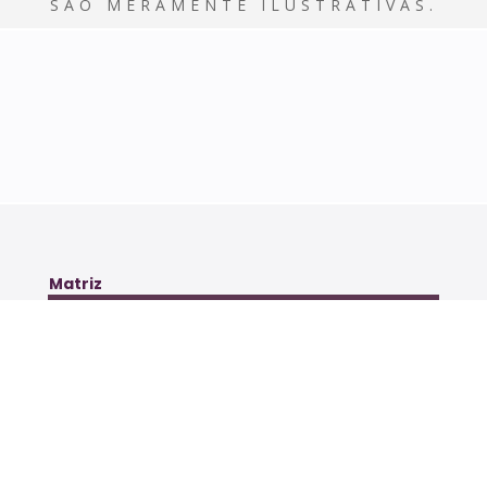
SÃO MERAMENTE ILUSTRATIVAS.
Matriz
Rua Olimpíadas, 205 – 4º andar
Vila Olímpia, São Paulo, SP
CEP: 04551-000
(11) 5052-7272
Guestier Residencial Boutique
Av. do Clube QD 01 LT 01